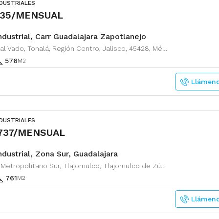
NDUSTRIALES
735/MENSUAL
ndustrial, Carr Guadalajara Zapotlanejo
Camino al Vado, Tonalá, Región Centro, Jalisco, 45428, México
576
M2
Llámen
NDUSTRIALES
,737/MENSUAL
dustrial, Zona Sur, Guadalajara
Circuito Metropolitano Sur, Tlajomulco, Tlajomulco de Zúñiga, Región Centro, Jalisco, 45640, México
761
M2
Llámen