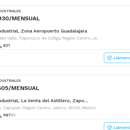
NDUSTRIALES
,930/MENSUAL
ndustrial, Zona Aeropuerto Guadalajara
Zapote del Valle, Tlajomulco de Zúñiga, Región Centro, Jalisco, 45672, México
821
Llámen
NDUSTRIALES
,505/MENSUAL
Nave Industrial, La Venta del Astillero, Zapopan
, Zapopan, Región Centro, Jalisco, 45220, México
987
M2
Llámen