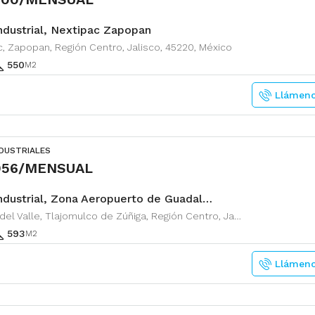
ndustrial, Nextipac Zapopan
, Zapopan, Región Centro, Jalisco, 45220, México
550
M2
Llámen
NDUSTRIALES
956/MENSUAL
Nave Industrial, Zona Aeropuerto de Guadalajara
Zapote del Valle, Tlajomulco de Zúñiga, Región Centro, Jalisco, 45672, México
593
M2
Llámen