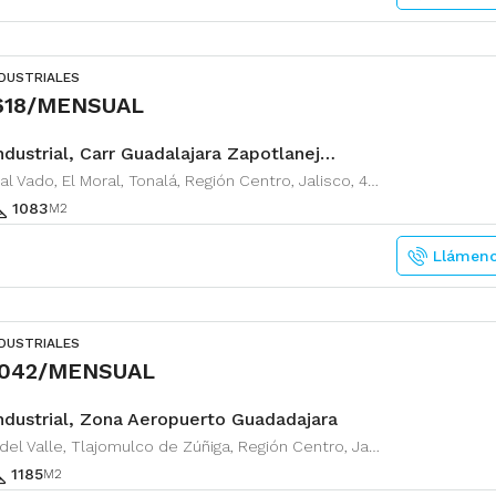
NDUSTRIALES
,618/MENSUAL
Nave Industrial, Carr Guadalajara Zapotlanejo y Periferico
Camino al Vado, El Moral, Tonalá, Región Centro, Jalisco, 45428, México
1083
M2
Llámen
NDUSTRIALES
,042/MENSUAL
ndustrial, Zona Aeropuerto Guadadajara
Zapote del Valle, Tlajomulco de Zúñiga, Región Centro, Jalisco, 45672, México
1185
M2