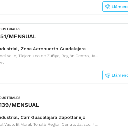
Llámen
NDUSTRIALES
,151/MENSUAL
ndustrial, Zona Aeropuerto Guadalajara
Zapote del Valle, Tlajomulco de Zúñiga, Región Centro, Jalisco, 45672, México
M2
Llámen
NDUSTRIALES
,139/MENSUAL
ndustrial, Carr Guadalajara Zapotlanejo
Camino al Vado, El Moral, Tonalá, Región Centro, Jalisco, 45428, México