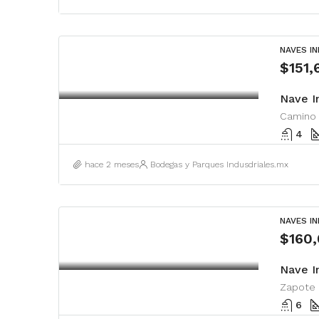
NAVES I
$151
4
hace 2 meses
Bodegas y Parques Indusdriales.mx
NAVES I
$160
Nave I
6