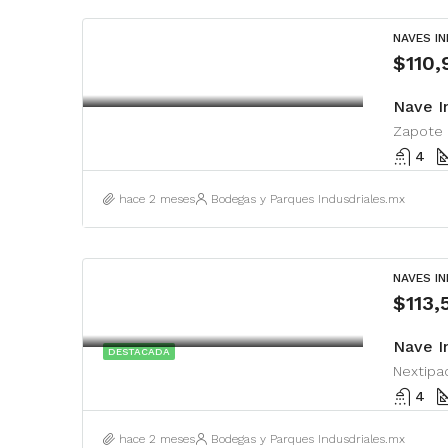
NAVES I
$110
Nave I
4
hace 2 meses
Bodegas y Parques Indusdriales.mx
NAVES I
$113
DESTACADA
Nextipac
4
hace 2 meses
Bodegas y Parques Indusdriales.mx