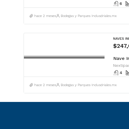
6
hace 2 meses
Bodegas y Parques Indusdriales.mx
NAVES I
$247
Nextipac
4
hace 2 meses
Bodegas y Parques Indusdriales.mx