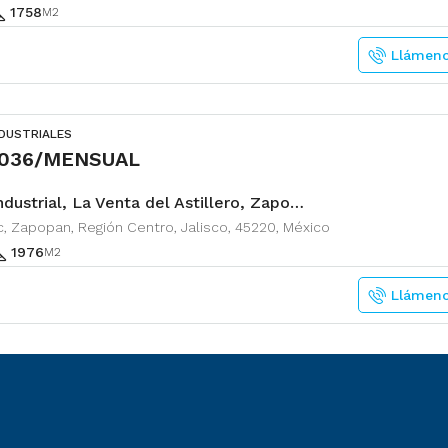
1758
M2
Llámen
NDUSTRIALES
,036/MENSUAL
Nave Industrial, La Venta del Astillero, Zapopan
, Zapopan, Región Centro, Jalisco, 45220, México
1976
M2
Llámen