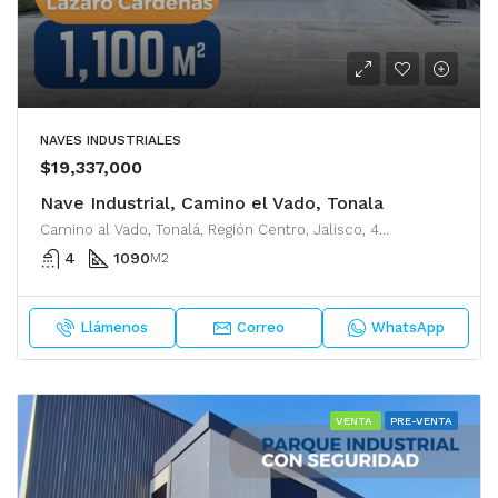
NAVES INDUSTRIALES
$19,337,000
Nave Industrial, Camino el Vado, Tonala
Camino al Vado, Tonalá, Región Centro, Jalisco, 45429, México
4
1090
M2
Llámenos
Correo
WhatsApp
VENTA
PRE-VENTA