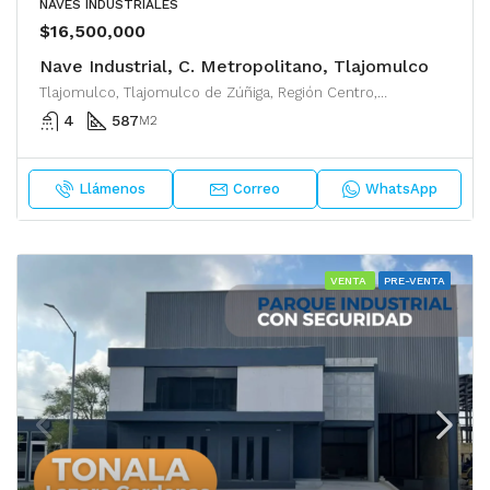
NAVES INDUSTRIALES
$16,500,000
Nave Industrial, C. Metropolitano, Tlajomulco
Tlajomulco, Tlajomulco de Zúñiga, Región Centro, Jalisco, 45640, México
4
587
M2
Llámenos
Correo
WhatsApp
VENTA
PRE-VENTA