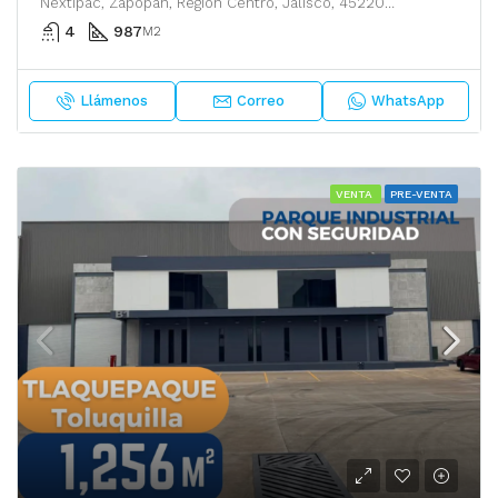
Nextipac, Zapopan, Región Centro, Jalisco, 45220, México
4
987
M2
Llámenos
Correo
WhatsApp
VENTA
PRE-VENTA