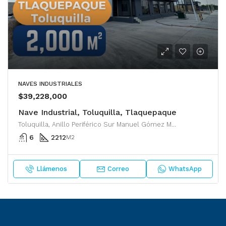
NAVES INDUSTRIALES
$39,228,000
Nave Industrial, Toluquilla, Tlaquepaque
Toluquilla, Anillo Periférico Sur Manuel Gómez Morín, Tlaquepaque, San Pedro Tlaquepaque, Región Centro, Jalisco, 45610, México
6
2212
M2
Llámenos
Correo
WhatsApp