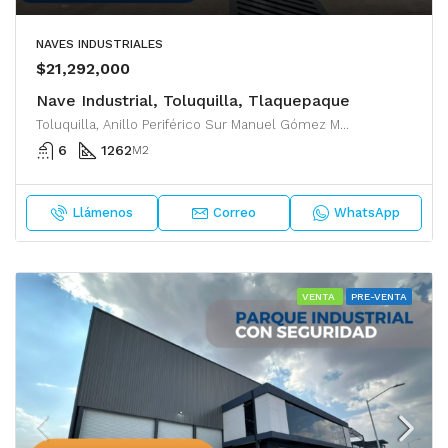
NAVES INDUSTRIALES
$21,292,000
Nave Industrial, Toluquilla, Tlaquepaque
Toluquilla, Anillo Periférico Sur Manuel Gómez Morín, Tlaquepaque, San Pedro Tlaquepaque, Región Centro, Jalisco, 45610, México
6
1262
M2
Llámenos
Correo
WhatsApp
VENTA
PRE-VENTA