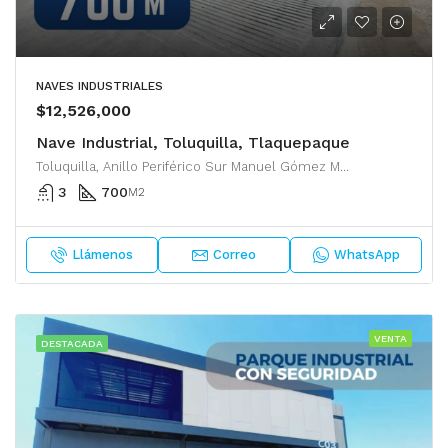
NAVES INDUSTRIALES
$12,526,000
Nave Industrial, Toluquilla, Tlaquepaque
Toluquilla, Anillo Periférico Sur Manuel Gómez Morín, Tlaquepaque, San Pedro Tlaquepaque, Región Centro, Jalisco, 45610, México
3
700
M2
Llámenos
Correo
WhatsApp
VENTA
DESTACADA