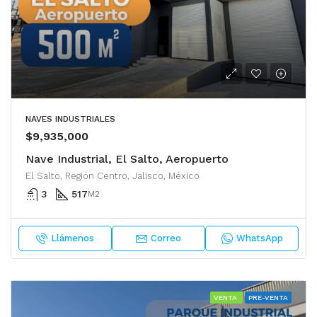
NAVES INDUSTRIALES
$9,935,000
Nave Industrial, El Salto, Aeropuerto
El Salto, Región Centro, Jalisco, México
3
517
M2
Llámenos
Correo
WhatsApp
VENTA
PRE-VENTA