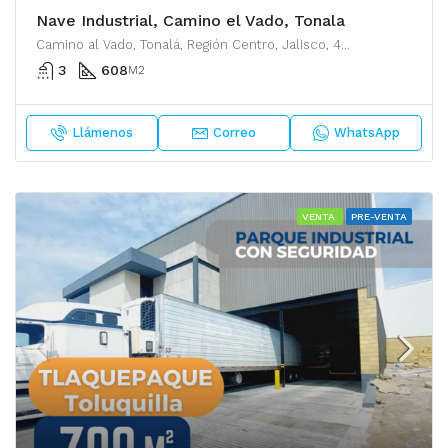
Nave Industrial, Camino el Vado, Tonala
Camino al Vado, Tonalá, Región Centro, Jalisco, 45429, México
3
608
M2
Llámenos
Correo
WhatsApp
VENTA
PRE-VENTA