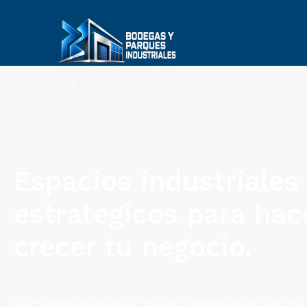
Espacios industriales
estrategicos para hac
crecer tu negocio.
Encuentra bodegas, naves y terrenos en las me