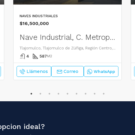
NAVES INDUSTRIALES
$16,500,000
Nave Industrial, C. Metropolitano, Tlajomulco
Tlajomulco, Tlajomulco de Zúñiga, Región Centro, Jalisco, 45640, México
4
587
M2
Llámenos
Correo
WhatsApp
opcion ideal?