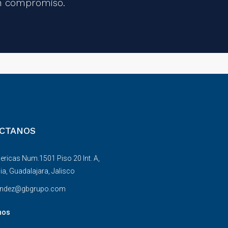
in compromiso.
CTANOS
ericas Num.1501 Piso 20 Int. A,
ia, Guadalajara, Jalisco
andez@gbgrupo.com
nos