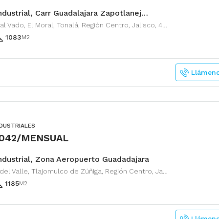
Nave Industrial, Carr Guadalajara Zapotlanejo y Periferico
Camino al Vado, El Moral, Tonalá, Región Centro, Jalisco, 45428, México
1083
M2
Llámen
NDUSTRIALES
,042/MENSUAL
ndustrial, Zona Aeropuerto Guadadajara
Zapote del Valle, Tlajomulco de Zúñiga, Región Centro, Jalisco, 45672, México
1185
M2
Llámen