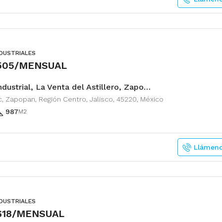
NDUSTRIALES
,505/MENSUAL
Nave Industrial, La Venta del Astillero, Zapopan
, Zapopan, Región Centro, Jalisco, 45220, México
987
M2
Llámen
NDUSTRIALES
,618/MENSUAL