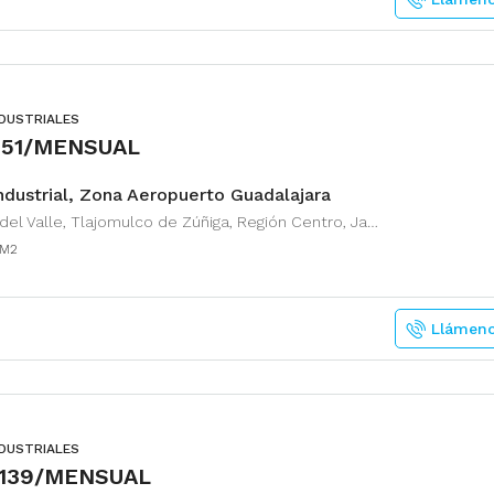
NDUSTRIALES
,151/MENSUAL
ndustrial, Zona Aeropuerto Guadalajara
Zapote del Valle, Tlajomulco de Zúñiga, Región Centro, Jalisco, 45672, México
M2
Llámen
NDUSTRIALES
,139/MENSUAL