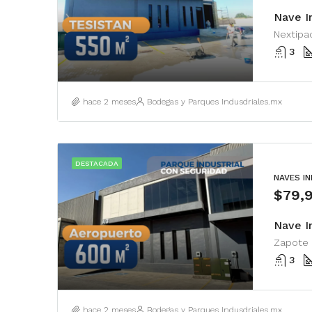
Nave I
Nextipac
3
hace 2 meses
Bodegas y Parques Indusdriales.mx
DESTACADA
NAVES I
$79,
3
hace 2 meses
Bodegas y Parques Indusdriales.mx