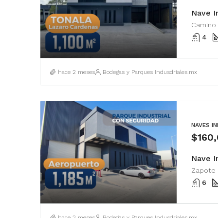
4
hace 2 meses
Bodegas y Parques Indusdriales.mx
NAVES I
$160
Nave I
6
hace 2 meses
Bodegas y Parques Indusdriales.mx