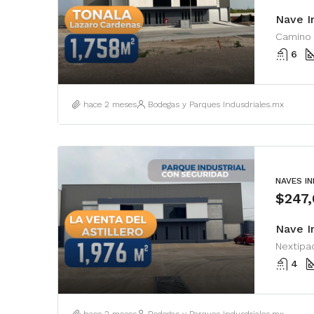
Nave I
6
hace 2 meses
Bodegas y Parques Indusdriales.mx
NAVES I
$247
Nextipac
4