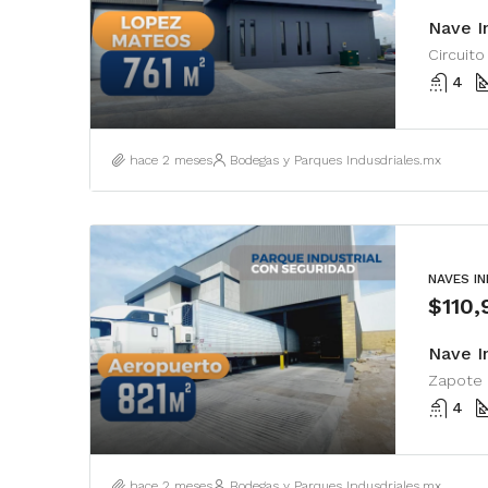
Nave In
4
hace 2 meses
Bodegas y Parques Indusdriales.mx
NAVES I
$110
Nave I
4
hace 2 meses
Bodegas y Parques Indusdriales.mx