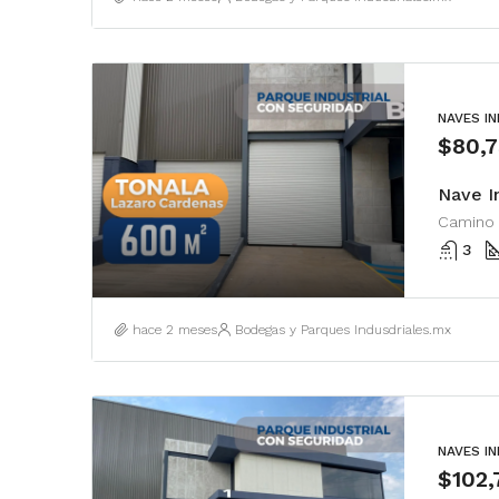
NAVES I
$80,
Nave I
3
hace 2 meses
Bodegas y Parques Indusdriales.mx
NAVES I
$102