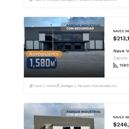
NAVES I
$213
Nave I
1580
hace 2 meses
Bodegas y Parques Indusdriales.mx
NAVES I
$246