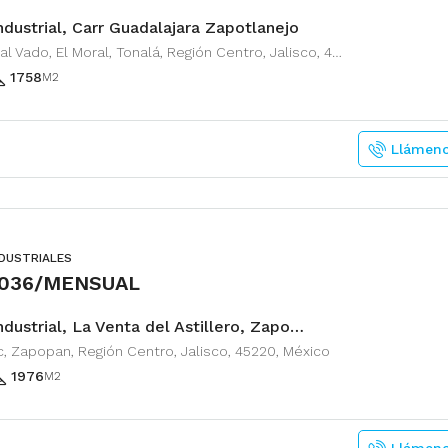
ndustrial, Carr Guadalajara Zapotlanejo
Camino al Vado, El Moral, Tonalá, Región Centro, Jalisco, 45428, México
1758
M2
Llámen
NDUSTRIALES
,036/MENSUAL
Nave Industrial, La Venta del Astillero, Zapopan
, Zapopan, Región Centro, Jalisco, 45220, México
1976
M2