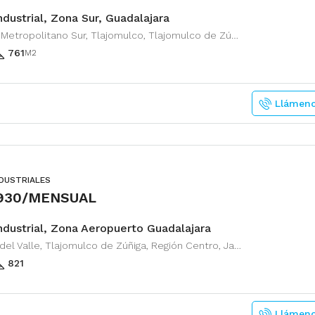
dustrial, Zona Sur, Guadalajara
Circuito Metropolitano Sur, Tlajomulco, Tlajomulco de Zúñiga, Región Centro, Jalisco, 45640, México
761
M2
Llámen
NDUSTRIALES
,930/MENSUAL
ndustrial, Zona Aeropuerto Guadalajara
Zapote del Valle, Tlajomulco de Zúñiga, Región Centro, Jalisco, 45672, México
821
Llámen