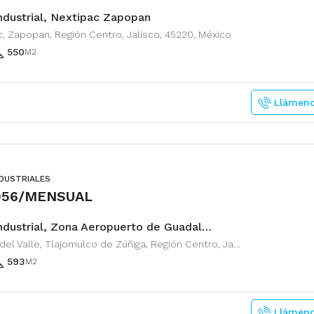
ndustrial, Nextipac Zapopan
, Zapopan, Región Centro, Jalisco, 45220, México
550
M2
Llámen
NDUSTRIALES
956/MENSUAL
Nave Industrial, Zona Aeropuerto de Guadalajara
Zapote del Valle, Tlajomulco de Zúñiga, Región Centro, Jalisco, 45672, México
593
M2
Llámen