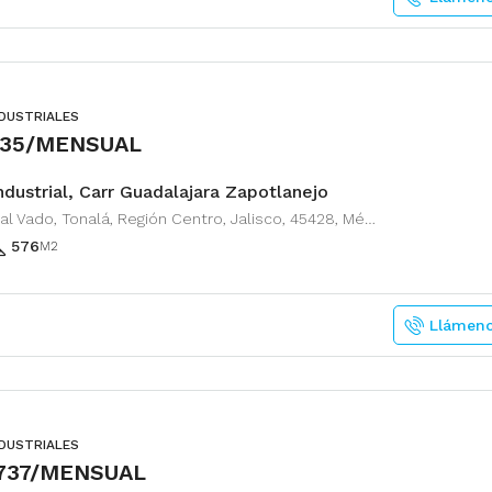
NDUSTRIALES
735/MENSUAL
ndustrial, Carr Guadalajara Zapotlanejo
Camino al Vado, Tonalá, Región Centro, Jalisco, 45428, México
576
M2
Llámen
NDUSTRIALES
,737/MENSUAL