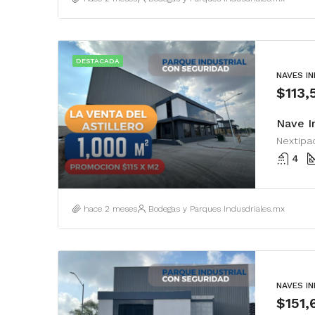
DESTACADA
NAVES I
$113
Nextipac
4
hace 2 meses
Bodegas y Parques Indusdriales.mx
NAVES I
$151