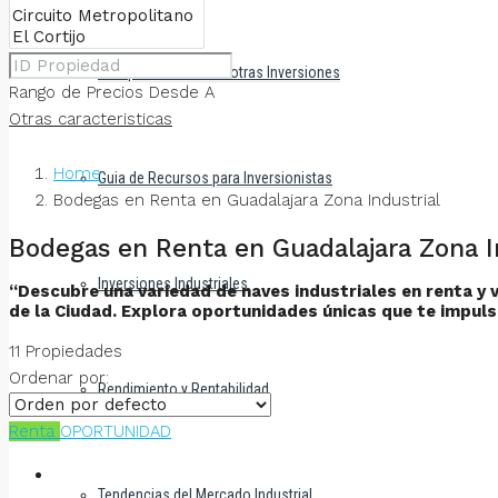
Comparaciones con otras Inversiones
Rango de Precios
Desde
A
Otras caracteristicas
Home
Guia de Recursos para Inversionistas
Bodegas en Renta en Guadalajara Zona Industrial
Bodegas en Renta en Guadalajara Zona I
Inversiones Industriales
“Descubre una variedad de naves industriales en renta y 
de la Ciudad. Explora oportunidades únicas que te impulsa
11 Propiedades
Ordenar por:
Rendimiento y Rentabilidad
Renta
OPORTUNIDAD
Tendencias del Mercado Industrial