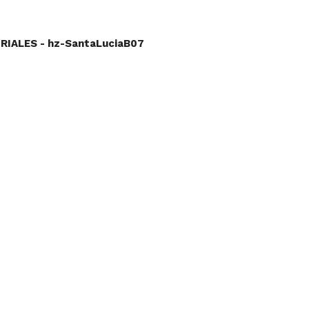
IALES - hz-SantaLuciaB07